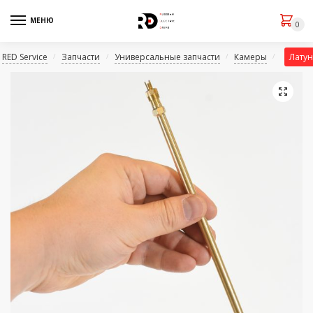
МЕНЮ
0
RED Service
Запчасти
Универсальные запчасти
Камеры
Латун
/
/
/
/
🔍