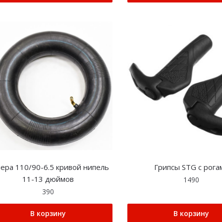
ера 110/90-6.5 кривой нипель
Грипсы STG с рога
11-13 дюймов
1490
390
В корзину
В корзину