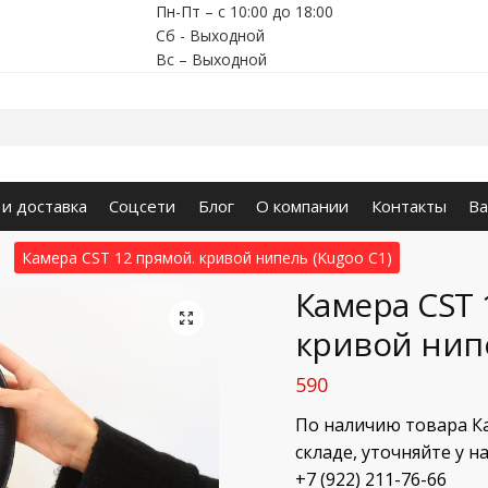
Пн-Пт – с 10:00 до 18:00
Сб - Выходной
Вс – Выходной
 и доставка
Соцсети
Блог
О компании
Контакты
Ва
Камера CST 12 прямой. кривой нипель (Kugoo C1)
/
Камера CST 
🔍
кривой нипе
590
По наличию товара Ка
складе, уточняйте у 
+7 (922) 211-76-66