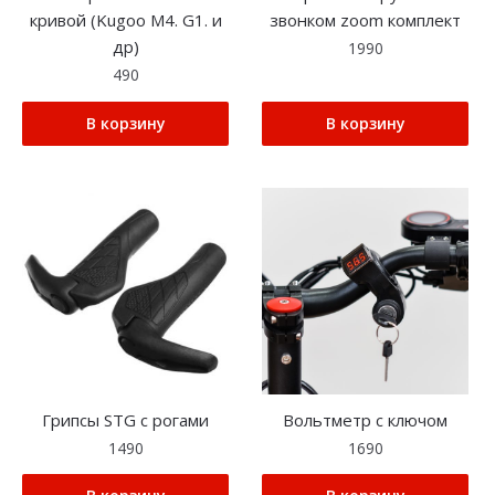
кривой (Kugoo M4. G1. и
звонком zoom комплект
др)
1990
490
В корзину
В корзину
Грипсы STG с рогами
Вольтметр с ключом
1490
1690