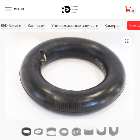
МЕНЮ
0
RED Service
Запчасти
Универсальные запчасти
Камеры
Камер
/
/
/
/
🔍