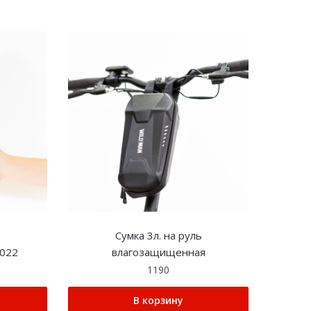
ь
Сумка 3л. на руль
022
влагозащищенная
1190
В корзину