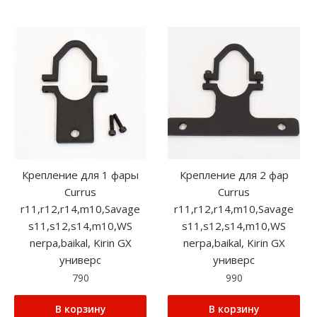
Крепление для 1 фары
Крепление для 2 фар
Currus
Currus
r11,r12,r14,m10,Savage
r11,r12,r14,m10,Savage
s11,s12,s14,m10,WS
s11,s12,s14,m10,WS
nerpa,baikal, Kirin GX
nerpa,baikal, Kirin GX
универс
универс
790
990
В корзину
В корзину