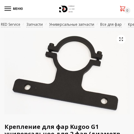
МЕНЮ
0
RED Service
Запчасти
Универсальные запчасти
Все для фар
Кр
/
/
/
/
🔍
Крепление для фар Kugoo G1
универсальное для 2 фар (диаметр