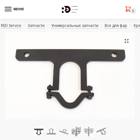
МЕНЮ
0
RED Service
Запчасти
Универсальные запчасти
Все для фар
Кр
/
/
/
/
🔍