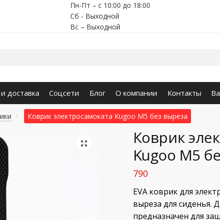
Пн-Пт – с 10:00 до 18:00
Сб - Выходной
Вс – Выходной
 и доставка
Соцсети
Блог
О компании
Контакты
Ва
ики
Коврик электросамоката Kugoo М5 без выреза
/
Коврик эле
🔍
Kugoo М5 бе
790
EVA коврик для элект
выреза для сиденья.
предназначен для за