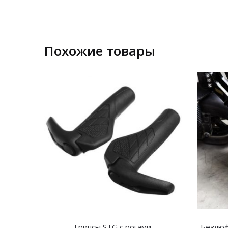
Похожие товары
Грипсы STG с рогами
Безлюф