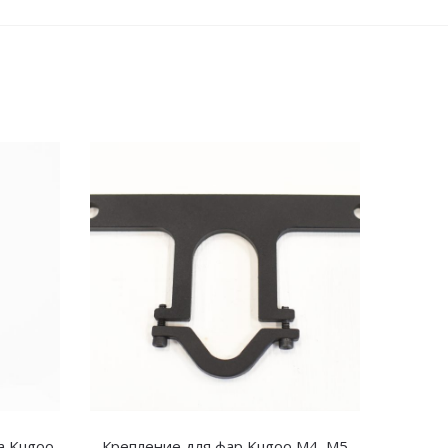
а Kugoo
Крепление для фар Kugoo M4, M5