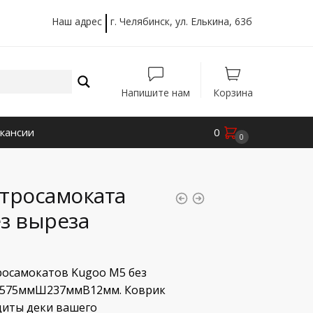
Наш адрес
г. Челябинск, ул. Елькина, 63б
Напишите нам
Корзина
кансии
0
0
ктросамоката
з выреза
росамокатов Kugoo М5 без
 Д575ммШ237ммВ12мм. Коврик
щиты деки вашего