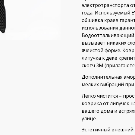
электротранспорта от
года. Используемый E
обшивка краев гаран
использования данног
Водоотталкивающий 
вызывает никаких сло
ячеистой форме. Ковр
липучка к деке крепи
скотч 3М (прилагаются
Дополнительная амор
мелких вибраций при 
Легко чистится – про
коврика от липучек н
вашего дома и встряхн
улице.
Эстетичный внешний 