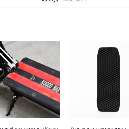
товой механизм для Kugoo
Коврик для электросамокат