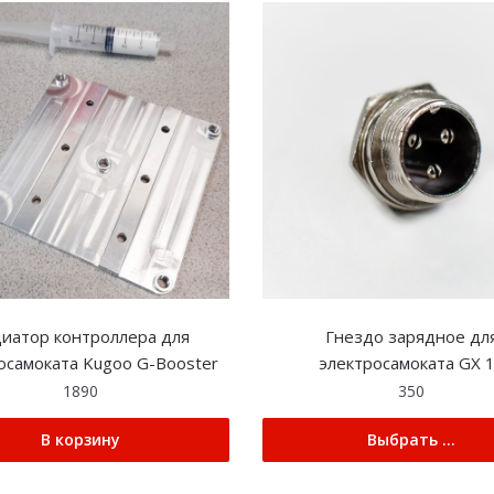
иатор контроллера для
Гнездо зарядное дл
осамоката Kugoo G-Booster
электросамоката GX 
1890
350
В корзину
Выбрать ...