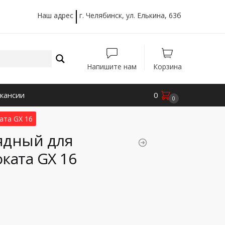
Наш адрес
г. Челябинск, ул. Елькина, 63б
Напишите нам
Корзина
кансии
0
0
ата GX 16
ядный для
ката GX 16