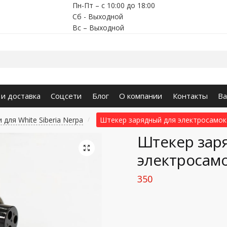
Пн-Пт – с 10:00 до 18:00
Сб - Выходной
Вс – Выходной
 и доставка
Соцсети
Блог
О компании
Контакты
Ва
 для White Siberia Nerpa
Штекер зарядный для электросамок
/
Штекер зар
🔍
электросамо
350