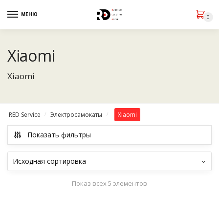
МЕНЮ
0
Xiaomi
Xiaomi
RED Service
Электросамокаты
Xiaomi
/
/
Показать фильтры
Показ всех 5 элементов