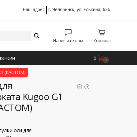
Наш адрес
г. Челябинск, ул. Елькина, 63б
Напишите нам
Корзина
кансии
0
0
кт (КАСТОМ)
для
ката Kugoo G1
КАСТОМ)
улки оси для