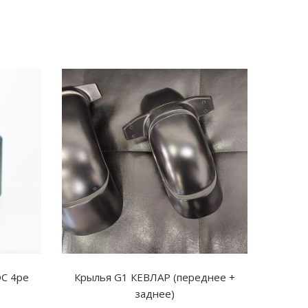
С 4ре
Крылья G1 КЕВЛАР (переднее +
заднее)