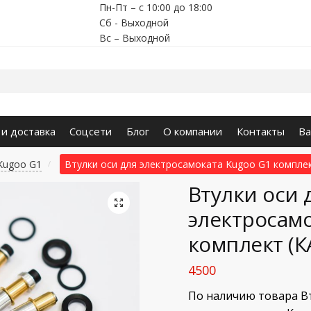
Пн-Пт – с 10:00 до 18:00
Сб - Выходной
Вс – Выходной
 и доставка
Соцсети
Блог
О компании
Контакты
Ва
Kugoo G1
Втулки оси для электросамоката Kugoo G1 компле
/
Втулки оси 
🔍
электросамо
комплект (
4500
По наличию товара Вт