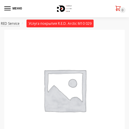
МЕНЮ
0
RED Service
Услуга покрытия R.E.D. Arctic M10 029
/