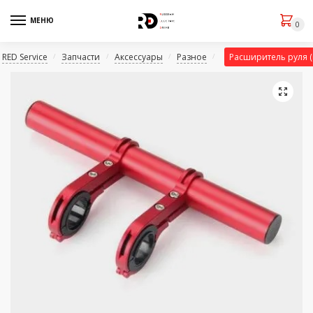
МЕНЮ
0
RED Service
Запчасти
Аксессуары
Разное
Расширитель руля (
/
/
/
/
🔍