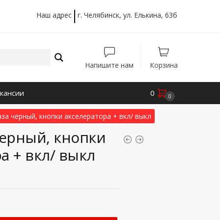
Наш адрес
г. Челябинск, ул. Елькина, 63б
Напишите нам
Корзина
кансии
0
0
аза черный, кнопки акселератора + вкл/ выкл
черный, кнопки
а + вкл/ выкл