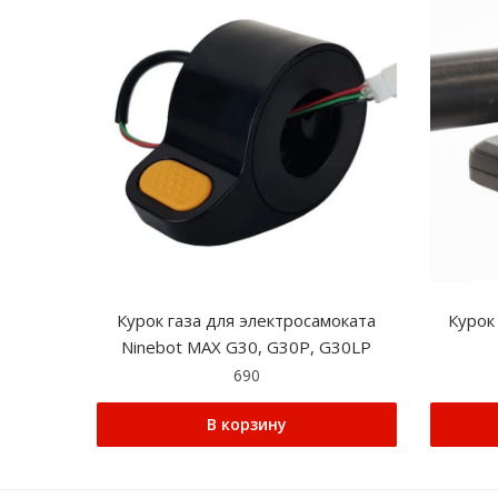
Курок газа для электросамоката
Курок
Ninebot MAX G30, G30P, G30LP
690
В корзину