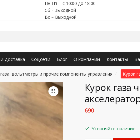
Пн-Пт – с 10:00 до 18:00
Сб - Выходной
Вс – Выходной
 и доставка
Соцсети
Блог
О компании
Контакты
Ва
и газа, вольтметры и прочие компоненты управления
Курок г
/
Курок газа 
🔍
акселератор
690
Уточняйте наличие