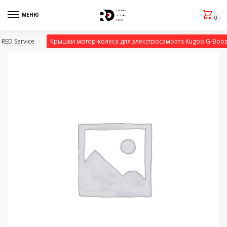
МЕНЮ
0
RED Service
Крышки мотор-колеса для элекстросамоата Kugoo G-Boost
/