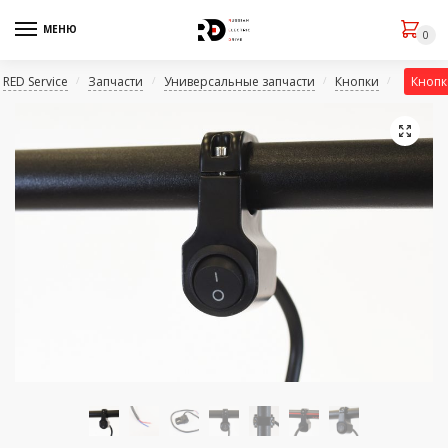
МЕНЮ
0
RED Service
Запчасти
Универсальные запчасти
Кнопки
Кнопк
/
/
/
/
🔍