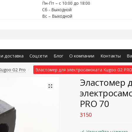
Пн-Пт – с 10:00 до 18:00
Сб - Выходной
Вс – Выходной
 и доставка
Соцсети
Блог
О компании
Контакты
Ва
Kugoo G2 Pro
Эластомер для электросамоката Kugoo G2 PRO
/
Эластомер 
🔍
электросамо
PRO 70
3150
Уточняйте наличие