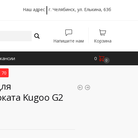
Наш адрес
г. Челябинск, ул. Елькина, 63б
Напишите нам
Корзина
кансии
0
0
 70
для
ката Kugoo G2