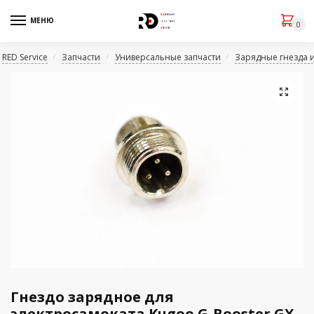
МЕНЮ
0
RED Service
Запчасти
Универсальные запчасти
Зарядные гнезда 
/
/
/
🔍
Гнездо зарядное для
электросамоката Kugoo G-Booster GX-