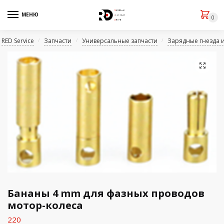
МЕНЮ
0
RED Service
Запчасти
Универсальные запчасти
Зарядные гнезда 
/
/
/
🔍
Бананы 4 mm для фазных проводов
мотор-колеса
220